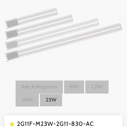
Alle Kategorien
8W
12W
18W
23W
2G11F-M23W-2G11-830-AC