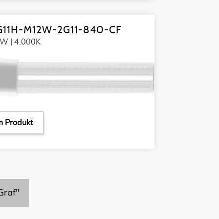
G11H-M12W-2G11-840-CF
W | 4.000K
 Produkt
Graf"