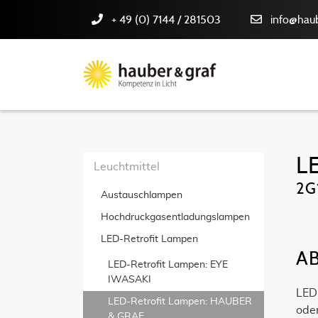
+ 49 (0) 7144 / 281503
info@haub
L
Leuchtmittel
2G
Austauschlampen
Hochdruckgas­entladungslampen
LED-Retrofit Lampen
A
LED-Retrofit Lampen: EYE
IWASAKI
LED
LED-Retrofit Lampen: HAUBER
ode
& GRAF