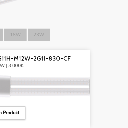
18W
23W
G11H-M12W-2G11-830-CF
W | 3.000K
 Produkt