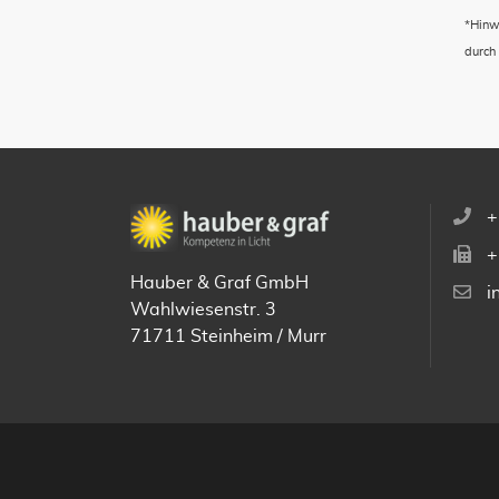
*Hinw
durch
+
+
Hauber & Graf GmbH
i
Wahlwiesenstr. 3
71711 Steinheim / Murr