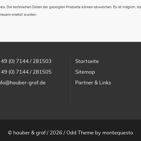
eis: Die technischen Daten der gezeigten Produkte können abweichen. Es ist möglich, d
 neuere ersetzt wurden.
 49 (0) 7144 / 281503
Startseite
 49 (0) 7144 / 281505
Sitemap
nfo@hauber-graf.de
Partner & Links
© hauber & graf / 2026 /
Odd Theme
by
montequesto