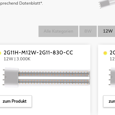
sprechend Datenblatt*.
Alle Kategorien
8W
12W
2G11H-M12W-2G11-830-CC
2
12W | 3.000K
12
zum Produkt
zum