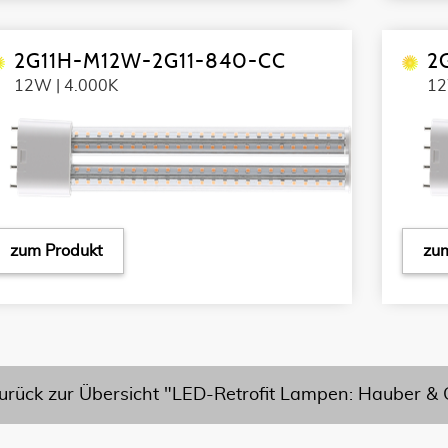
2G11H-M12W-2G11-840-CC
2
12W | 4.000K
12
zum Produkt
zum
urück zur Übersicht "LED-Retrofit Lampen: Hauber & 