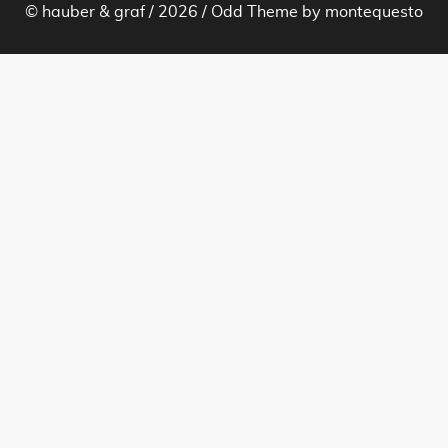
© hauber & graf / 2026 /
Odd Theme
by
montequesto