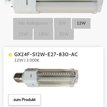
Alle Kategorien
5W
12W
15W
18W
20W
GX24F-S12W-E27-830-AC
12W | 3.000K
zum Produkt